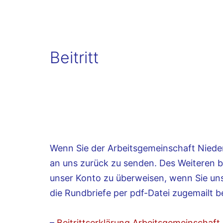
Verein
für
Philatelie
Beitritt
Sammelgebiet
der
Niederlande
und
ihrer
Überseegebiete.
Wenn Sie der Arbeitsgemeinschaft Niederl
an uns zurück zu senden. Des Weiteren bit
unser Konto zu überweisen, wenn Sie unse
die Rundbriefe per pdf-Datei zugemail
–
Beitrittserklärung Arbeitsgemeinschaft 