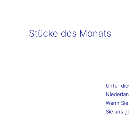
Verein
für
Philatelie
Stücke des Monats
Sammelgebiet
der
Niederlande
und
ihrer
Überseegebiete.
Unter die
Niederlan
Wenn Sie
Sie uns g