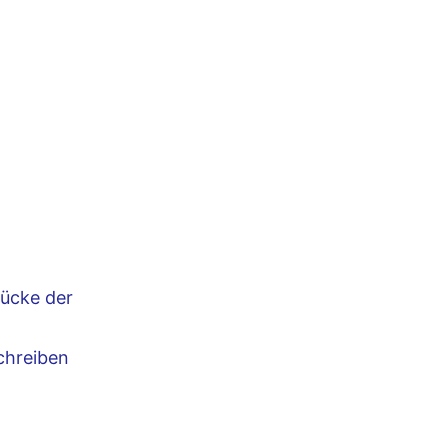
tücke der
chreiben