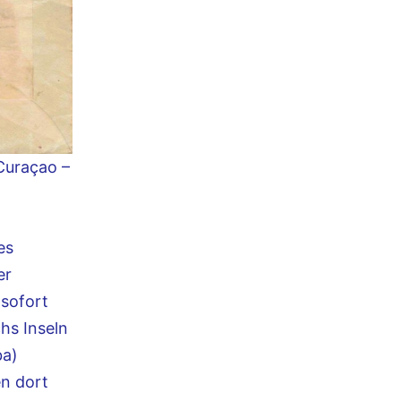
Curaçao –
es
er
sofort
hs Inseln
ba)
en dort