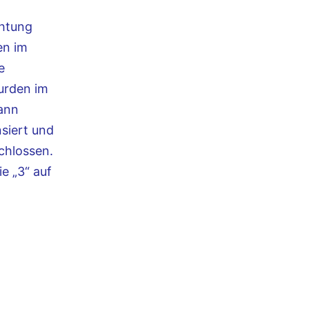
chtung
en im
e
wurden im
dann
siert und
schlossen.
e „3“ auf