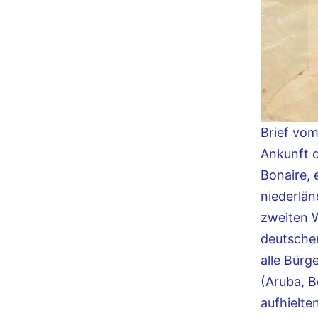
Brief vom
Ankunft d
Bonaire, 
niederlä
zweiten W
deutsche
alle Bürg
(Aruba, B
aufhielte